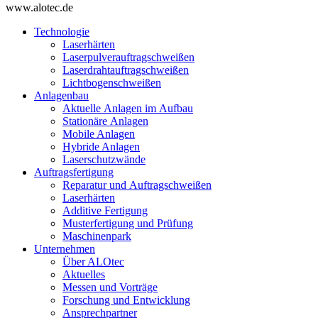
www.alotec.de
Technologie
Laserhärten
Laserpulverauftragschweißen
Laserdrahtauftragschweißen
Lichtbogenschweißen
Anlagenbau
Aktuelle Anlagen im Aufbau
Stationäre Anlagen
Mobile Anlagen
Hybride Anlagen
Laserschutzwände
Auftragsfertigung
Reparatur und Auftragschweißen
Laserhärten
Additive Fertigung
Musterfertigung und Prüfung
Maschinenpark
Unternehmen
Über ALOtec
Aktuelles
Messen und Vorträge
Forschung und Entwicklung
Ansprechpartner