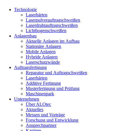
Technologie
Laserhärten
Laserpulverauftragschweißen
Laserdrahtauftragschweißen
Lichtbogenschweißen
Anlagenbau
Aktuelle Anlagen im Aufbau
Stationäre Anlagen
Mobile Anlagen
Hybride Anlagen
Laserschutzwände
Auftragsfertigung
Reparatur und Auftragschweißen
Laserhärten
Additive Fertigung
Musterfertigung und Prüfung
Maschinenpark
Unternehmen
Über ALOtec
Aktuelles
Messen und Vorträge
Forschung und Entwicklung
Ansprechpartner
Karriere