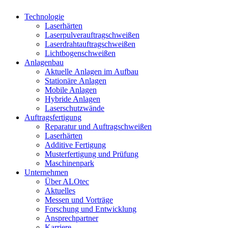
Technologie
Laserhärten
Laserpulverauftragschweißen
Laserdrahtauftragschweißen
Lichtbogenschweißen
Anlagenbau
Aktuelle Anlagen im Aufbau
Stationäre Anlagen
Mobile Anlagen
Hybride Anlagen
Laserschutzwände
Auftragsfertigung
Reparatur und Auftragschweißen
Laserhärten
Additive Fertigung
Musterfertigung und Prüfung
Maschinenpark
Unternehmen
Über ALOtec
Aktuelles
Messen und Vorträge
Forschung und Entwicklung
Ansprechpartner
Karriere