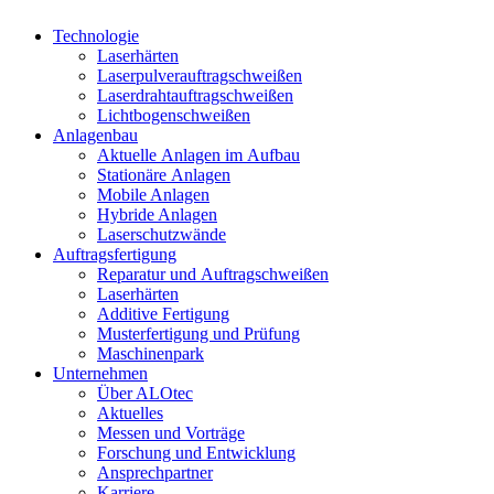
Technologie
Laserhärten
Laserpulverauftragschweißen
Laserdrahtauftragschweißen
Lichtbogenschweißen
Anlagenbau
Aktuelle Anlagen im Aufbau
Stationäre Anlagen
Mobile Anlagen
Hybride Anlagen
Laserschutzwände
Auftragsfertigung
Reparatur und Auftragschweißen
Laserhärten
Additive Fertigung
Musterfertigung und Prüfung
Maschinenpark
Unternehmen
Über ALOtec
Aktuelles
Messen und Vorträge
Forschung und Entwicklung
Ansprechpartner
Karriere