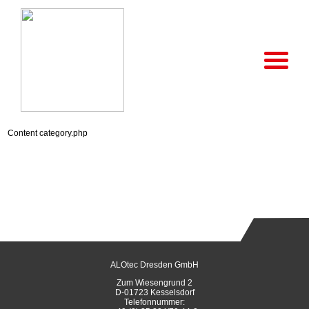
Content category.php
ALOtec Dresden GmbH
Zum Wiesengrund 2
D-01723 Kesselsdorf
Telefonnummer: